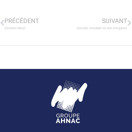
PRÉCÉDENT
SUIVANT
Semaine bleue
Journée mondiale du don d’organes